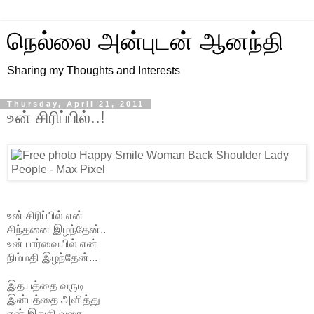
நெல்லை அன்புடன் ஆனந்தி
Sharing my Thoughts and Interests
Thursday, April 21, 2011
உன் சிரிப்பில்..!
உன் சிரிப்பில் என்
சிந்தனை இழந்தேன்..
உன் பார்வையில் என்
நிம்மதி இழந்தேன்...
இதயத்தை வருடி
இன்பத்தை அளித்து
என் இறுதி வரை