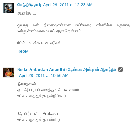
செந்தில்குமார்
April 29, 2011 at 12:23 AM
ஆனந்தி....
ஓயாத உன் நினைவுஎன்னை உயிர்வரை எச்சரிக்க உருகாத
உன்னுள்ளம்ஊமையாய் ஆனதென்ன?
ம்ம்ம்...உருக்கமான வரிகள்
Reply
Nellai Anbudan Ananthi (நெல்லை அன்புடன் ஆனந்தி)
April 29, 2011 at 10:56 AM
@யாதவன்
ஓ.. அப்படியும் வைத்துக்கொள்ளலாம்..
உங்க கருத்துக்கு நன்றிங்க :)
@தமிழ்வாசி - Prakash
உங்க கருத்துக்கு நன்றி :)