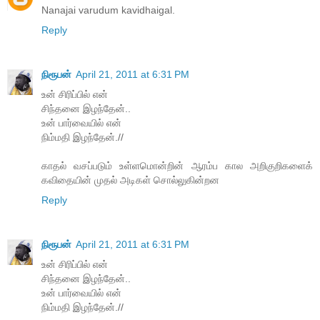
Nanajai varudum kavidhaigal.
Reply
நிரூபன்
April 21, 2011 at 6:31 PM
உன் சிரிப்பில் என்
சிந்தனை இழந்தேன்..
உன் பார்வையில் என்
நிம்மதி இழந்தேன்.//
காதல் வசப்படும் உள்ளமொன்றின் ஆரம்ப கால அறிகுறிகளைக்
கவிதையின் முதல் அடிகள் சொல்லுகின்றன
Reply
நிரூபன்
April 21, 2011 at 6:31 PM
உன் சிரிப்பில் என்
சிந்தனை இழந்தேன்..
உன் பார்வையில் என்
நிம்மதி இழந்தேன்.//