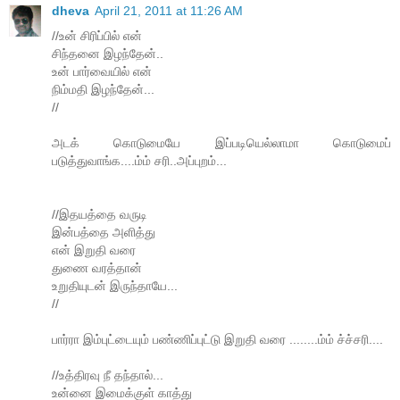
dheva
April 21, 2011 at 11:26 AM
//உன் சிரிப்பில் என்
சிந்தனை இழந்தேன்..
உன் பார்வையில் என்
நிம்மதி இழந்தேன்...
//
அடக் கொடுமையே இப்படியெல்லாமா கொடுமைப்
படுத்துவாங்க....ம்ம் சரி..அப்புறம்...
//இதயத்தை வருடி
இன்பத்தை அளித்து
என் இறுதி வரை
துணை வரத்தான்
உறுதியுடன் இருந்தாயே...
//
பார்ரா இம்புட்டையும் பண்ணிப்புட்டு இறுதி வரை ........ம்ம் ச்ச்சரி....
//உத்திரவு நீ தந்தால்...
உன்னை இமைக்குள் காத்து