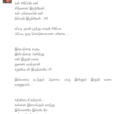
உன் சிரிப்பில் என்
சிந்தனை இழந்தேன்..
உன் பார்வையில் என்
நிம்மதி இழந்தேன்...////
எப்படி குமரி முத்து மாதரி சிரிப்பா
அப்படி ஒரு கொடுமையான பார்வை ...
இதயத்தை வருடி
இன்பத்தை அளித்து
என் இறுதி வரை
துணை வரத்தான்
உறுதியுடன் இருந்தாயே.///
இவ்வளவு நடந்தும் ஆசைய பாரு இன்னும் இறுதி வரை
வரணுமாம்...
உத்திரவு நீ தந்தால்...
உன்னை இமைக்குள் காத்து
இக்கணமே இவ்விடமே