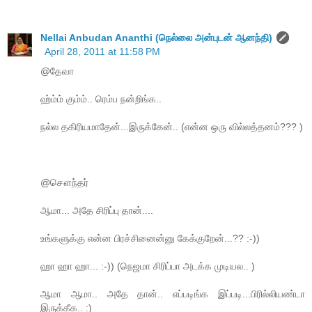
Nellai Anbudan Ananthi (நெல்லை அன்புடன் ஆனந்தி)
April 28, 2011 at 11:58 PM
@தேவா
ஹ்ம்ம் கும்ம்.. ரெம்ப நன்றிங்க..
நல்ல தகிரியமாதேன்...இருக்கேன்.. (என்ன ஒரு வில்லத்தனம்??? )
@சௌந்தர்
ஆமா... அதே சிரிப்பு தான்....
உங்களுக்கு என்ன பிரச்சினைன்னு கேக்குறேன்...?? :-))
ஹா ஹா ஹா... :-)) (நெஜமா சிரிப்பா அடக்க முடியல.. )
ஆமா ஆமா.. அதே தான்.. எப்படிங்க இப்படி...பிரில்லியண்டா
இருக்கீக.. :)