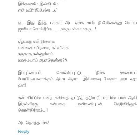
இக்கணமே இவ்விடமே
என் உயிர் நீப்பேனே...//
ஓ.. இது இந்த பக்கம்...அட ஏங்க உயிர் நீப்பேனேன்னு ரொம்ப
ஜாலியா சொல்றீங்க.......உசுரு மக்கா உசுரு...!
//ஓயாத உன் நினைவு
என்னை உயிர்வரை எச்சரிக்க
உருகாத உன்னுள்ளம்
ஊமையாய் ஆனதென்ன?//
இம்புட்டையும் சொல்லிப்புட்டு நீங்க ஊமையா
போயிட்டியாளாக்கும்..ஆமா ஆமா.. இவ்வளவு பேசுனா...ஹா ஹா
ஹா!
உன் சிரிப்பில் என்ற கவிதை தட்டுத் தடுமாரி பார்டரில் பாஸ் ஆகி
இருக்கிறது என்பதை பணிவண்புடன் தெரிவித்துக்
கொள்கிறோம்...!
அட நெசந்தாங்க!
Reply