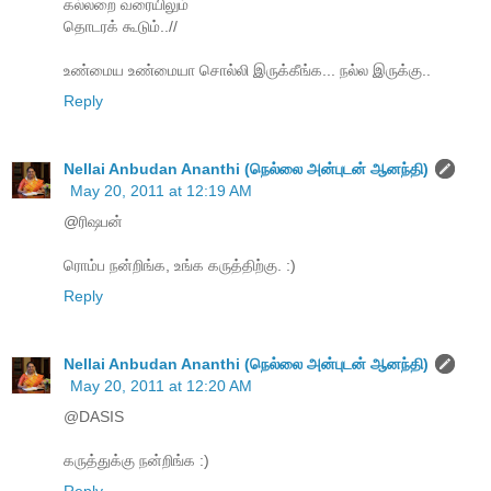
கல்லறை வரையிலும்
தொடரக் கூடும்..//
உண்மைய உண்மையா சொல்லி இருக்கீங்க... நல்ல இருக்கு..
Reply
Nellai Anbudan Ananthi (நெல்லை அன்புடன் ஆனந்தி)
May 20, 2011 at 12:19 AM
@ரிஷபன்
ரொம்ப நன்றிங்க, உங்க கருத்திற்கு. :)
Reply
Nellai Anbudan Ananthi (நெல்லை அன்புடன் ஆனந்தி)
May 20, 2011 at 12:20 AM
@DASIS
கருத்துக்கு நன்றிங்க :)
Reply